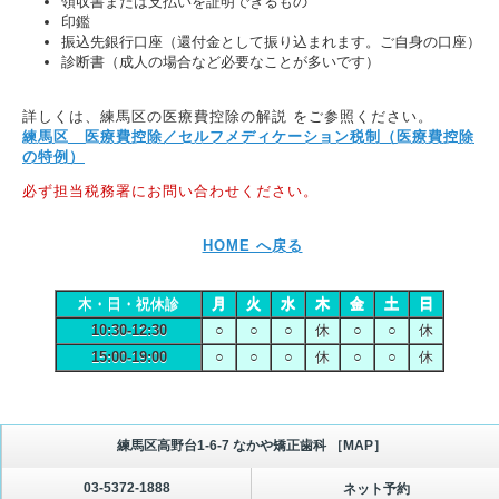
領収書または支払いを証明できるもの
印鑑
振込先銀行口座（還付金として振り込まれます。ご自身の口座）
診断書（成人の場合など必要なことが多いです）
詳しくは、練馬区の医療費控除の解説 をご参照ください。
練馬区 医療費控除／セルフメディケーション税制（医療費控除
の特例）
必ず担当税務署にお問い合わせください。
HOME へ戻る
木・日・祝休診
月
火
水
木
金
土
日
10:30-12:30
○
○
○
休
○
○
休
15:00-19:00
○
○
○
休
○
○
休
練馬区高野台1-6-7 なかや矯正歯科 ［MAP］
03-5372-1888
ネット予約