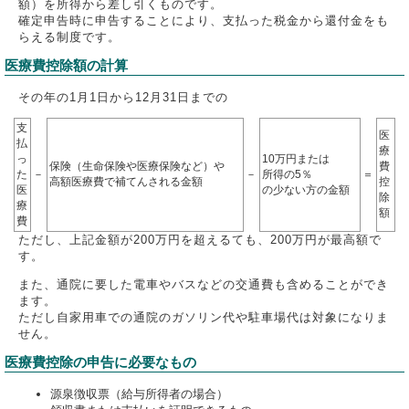
額）を所得から差し引くものです。
確定申告時に申告することにより、支払った税金から還付金をも
らえる制度です。
医療費控除額の計算
その年の1月1日から12月31日までの
支
医
払
療
っ
10万円または
保険（生命保険や医療保険など）や
費
た
－
－
所得の5％
＝
高額医療費で補てんされる金額
控
医
の少ない方の金額
除
療
額
費
ただし、上記金額が200万円を超えるても、200万円が最高額で
す。
また、通院に要した電車やバスなどの交通費も含めることができ
ます。
ただし自家用車での通院のガソリン代や駐車場代は対象になりま
せん。
医療費控除の申告に必要なもの
源泉徴収票（給与所得者の場合）