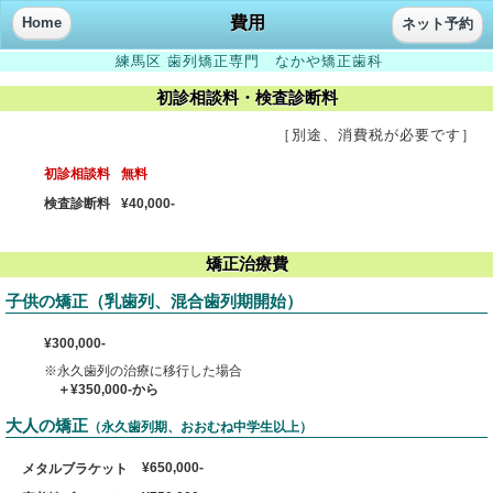
費用
Home
ネット予約
練馬区 歯列矯正専門 なかや矯正歯科
初診相談料・検査診断料
［別途、消費税が必要です］
初診相談料
無料
検査診断料
¥40,000-
矯正治療費
子供の矯正（乳歯列、混合歯列期開始）
¥300,000-
※永久歯列の治療に移行した場合
＋¥350,000-から
大人の矯正
（永久歯列期、おおむね中学生以上）
¥650,000-
メタルブラケット