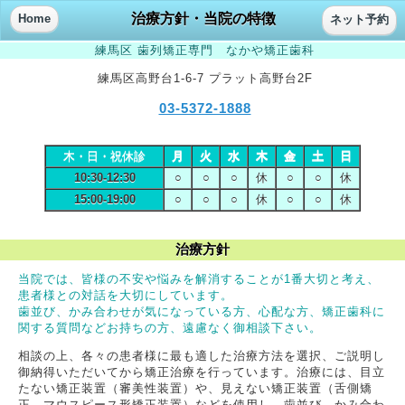
治療方針・当院の特徴
Home
ネット予約
練馬区 歯列矯正専門 なかや矯正歯科
練馬区高野台1-6-7 プラット高野台2F
03-5372-1888
木・日・祝休診
月
火
水
木
金
土
日
10:30-12:30
○
○
○
休
○
○
休
15:00-19:00
○
○
○
休
○
○
休
治療方針
当院では、皆様の不安や悩みを解消することが1番大切と考え、
患者様との対話を大切にしています。
歯並び、かみ合わせが気になっている方、心配な方、矯正歯科に
関する質問などお持ちの方、遠慮なく御相談下さい。
相談の上、各々の患者様に最も適した治療方法を選択、ご説明し
御納得いただいてから矯正治療を行っています。治療には、目立
たない矯正装置（審美性装置）や、見えない矯正装置（舌側矯
正、マウスピース形矯正装置）などを使用し、歯並び、かみ合わ