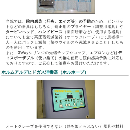
当院では、
院内感染（肝炎、エイズ等）の予防
のため、ピンセッ
トなどの器具はもちろん、矯正用の
プライヤー
（調整用器具）や
タービンヘッド
、
ハンドピース
（歯面研磨などに使用する器具）
についても全て高圧蒸気滅菌器（オーツクレーブ）にて患者様一
人一人にパックし滅菌（菌やウイルスを死滅させること）したも
のを使用しています。
また、3Wayシリンジの先端チップやコップ、エプロンなどは
デ
ィスポーザブル（使い捨て）の物
を使用し院内感染予防に対応し
ておりますので、ご安心して治療をお受けいただけます。
ホルムアルデヒドガス消毒器（ホルホープ）
オートクレーブを使用できない（熱を加えられない）器具や材料