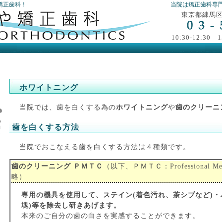
矯正歯科！
当院は矯正歯科専
東京都練馬区高
10:30-12:3
ホワイトニング
当院では、歯を白くする為の
ホワイトニング
や
歯のクリーニ
歯を白くする方法
当院でおこなえる歯を白くする方法は４種類です。
歯のクリーニング ＰＭＴＣ
（以下、ＰＭＴＣ：Professional Mecha
略）
専用の機具を使用して、ステイン(着色汚れ、茶シブなど)・
塊)等を除去し研きあげます。
本来のご自分の歯の白さを実感することができます。