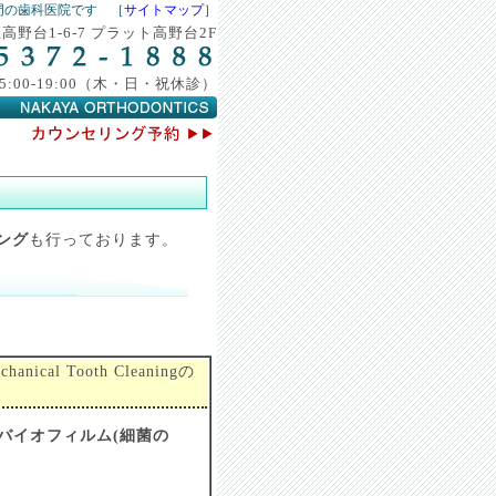
門の歯科医院です ［
サイトマップ
］
野台1-6-7 プラット高野台2F
0 15:00-19:00（木・日・祝休診）
ング
も行っております。
nical Tooth Cleaningの
バイオフィルム(細菌の