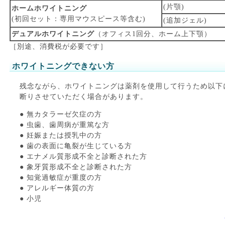
(片顎)
ホームホワイトニング
(初回セット：専用マウスピース等含む)
(追加ジェル)
デュアルホワイトニング
（オフィス1回分、ホーム上下顎）
［別途、消費税が必要です］
ホワイトニングできない方
残念ながら、ホワイトニングは薬剤を使用して行うため以下
断りさせていただく場合があります。
● 無カタラーゼ欠症の方
● 虫歯、歯周病が重篤な方
● 妊娠または授乳中の方
● 歯の表面に亀裂が生じている方
● エナメル質形成不全と診断された方
● 象牙質形成不全と診断された方
● 知覚過敏症が重度の方
● アレルギー体質の方
● 小児