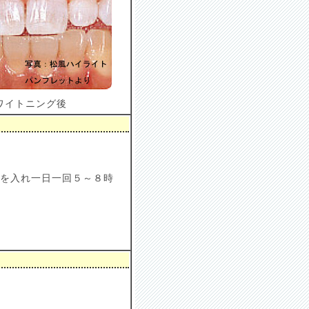
ワイトニング後
を入れ一日一回５～８時