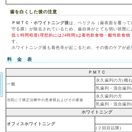
歯を白くした後の注意
ＰＭＴＣ・ホワイトニング後
は、ペリクル（歯表面を覆って
守る膜）が除去されているため、歯自体がとても弱い状態に
低１時間程度(理想的には24時間)は着色飲食物・酸性飲食物
す。
ホワイトニング後も着色等が起こるため、その後のケアが必
料 金 表
ＰＭＴＣ
永久歯列の方(概
一般
乳歯列・混合歯列
永久歯列の方
当院にて矯正治療中の患者様およびその家族
乳歯列・混合歯列
ホワイトニング
オフィスホワイトニング
(２回目以降)